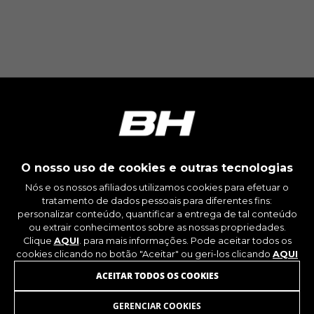
Os cookies indicados são propriedade da
Google, Inc. Poderá obter mais informações
sobre os cookies da Google em
https://policies.google.com/privacy/google-
partners?hl=en-US
Cookies de segmentação/publicidade
Nós (incluindo as plataformas de redes sociais,
tais como o Google, Facebook e Instagram)
utilizamos o rastreamento de marketing para
fornecer ofertas personalizadas de forma a que
O nosso uso de cookies e outras tecnologias
os nossos clientes desfrutem de uma
experiência BH Bikes completa. Mesmo que não
Nós e os nossos afiliados utilizamos cookies para efetuar o
aceite este rastreamento, continuará a
tratamento de dados pessoais para diferentes fins:
visualizar anúncios de bicicletas BH noutras
personalizar conteúdo, quantificar a entrega de tal conteúdo
plataformas aleatoriamente.
ou extrair conhecimentos sobre as nossas propriedades.
Clique
AQUI
. para mais informações. Pode aceitar todos os
Cookies usadas:
cookies clicando no botão "Aceitar" ou geri-los clicando
AQUI
_fbp, fr, datr
JUNTE-SE À NOSSA NEWSLETTER
ACEITAR TODOS OS COOKIES
Os cookies indicados são propriedade da
Facebook. Poderá obter mais informações
sobre os cookies da Facebook em
GERENCIAR COOKIES