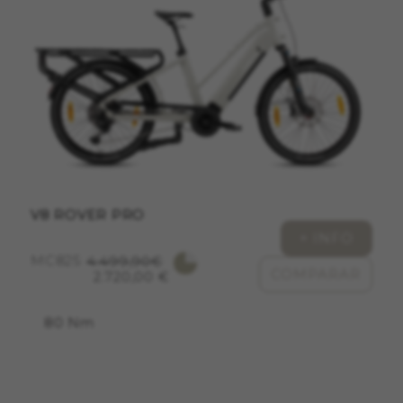
ACEPTAR TODAS LAS COOKIES
Cookies necesarias
Estas cookies son necesarias para que el sitio
web funcione y no se pueden desactivar en
nuestros sistemas. Puede configurar su
navegador para bloquear o alertar sobre estas
cookies, pero alguna áreas del sitio no
funcionarán. Estas cookies no almacenan
ninguna información de identificación personal.
V8 ROVER PRO
Cookies utilizadas:
+ INFO
VSF516, COOKIELEGAL_MONTY_V2,
montybikes_langcountry, YSC, CONSENT, PREF,
MC825
4.499,90€
VISITOR_INFO1_LIVE, GPS, yt-remote-device-id,
COMPARAR
2.720,00 €
yt.innertube::requests, yt.innertube::nextId, yt-
remote-connected-devices, yt-remote-session-
app, yt-remote-cast-installed, yt-remote-
80 Nm
session-name, yt-remote-fast-check-period,
cf_preload, cfuser, cf_lastActivity, _cfuser,
cf_session, cfStats, cfUserDate, cfFirstMonthVisit,
cfuid, cfUserSession, cf_preload, cf_session