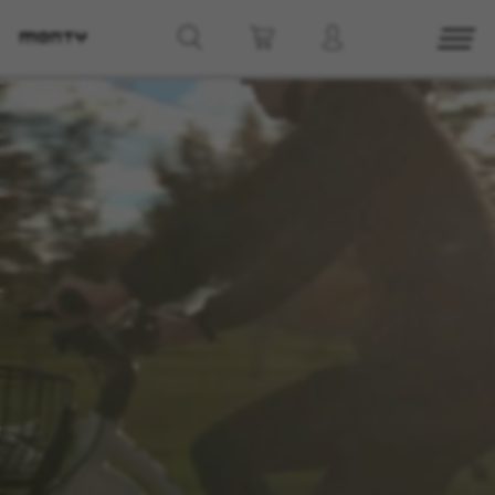
g8_greipel_lynxrace_header_title
Volver arriba
Disponibilidad en Tienda
Ver modelos