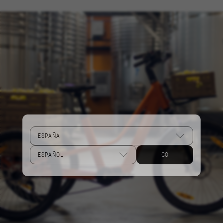
Cookies de rendimiento
Utilizamos el seguimiento funcional para
analizar la forma en que se utiliza nuestro sitio
web. Esta información nos ayuda a detectar
errores y desarrollar nuevos diseños. También
nos permite poner a prueba la efectividad de
nuestro sitio web. Toda la información que
recogen estas cookies es agregada y, por lo
tanto, es anónima.
Cookies utilizadas:
_ga, _gat, _gid
Las cookies indicadas son titularidad de Google,
Inc. Puedes obtener más información sobre las
cookies de Google en
GO
https://policies.google.com/privacy/google-
partners?hl=en-US
Cookies dirigidas/publicidad
Estas cookies pueden ser establecidas a través
de nuestro sitio por nuestros socios