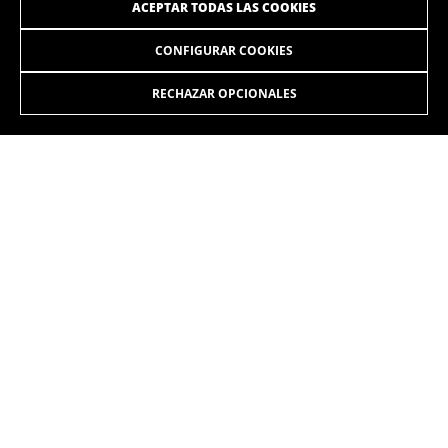
ACEPTAR TODAS LAS COOKIES
CONFIGURAR COOKIES
RECHAZAR OPCIONALES
ÚNETE A NUESTRA NEWSLETTER
INSTAGRAM
FACEBOOK
LINKEDIN
YOUTUBE
ES
/ES