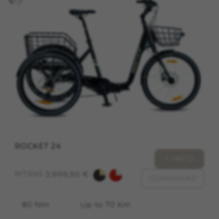
Las cookies indicadas son titularidad de
Emarsys. Puedes obtener más información
sobre las cookies de Emarsys en
https://emarsys.com/privacy-policy/
GUARDAR CONFIGURACIÓN
Puedes volver a consultar esta información visitando la
sección de "Política de cookies".
ROCKET 24
+ INFO
MTR45
3.999,90 €
COMPARAR
80 Nm
Up to 70 Km