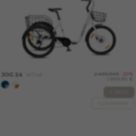
Cookies utilizadas:
VSF516, COOKIELEGAL_MONTY_V2,
montybikes_langcountry, YSC, CONSENT, PREF,
VISITOR_INFO1_LIVE, GPS, yt-remote-device-id,
yt.innertube::requests, yt.innertube::nextId, yt-
remote-connected-devices, yt-remote-session-
app, yt-remote-cast-installed, yt-remote-
session-name, yt-remote-fast-check-period,
cf_preload, cfuser, cf_lastActivity, _cfuser,
cf_session, cfStats, cfUserDate, cfFirstMonthVisit,
cfuid, cfUserSession, cf_preload, cf_session
JOG 24
2.499,90€
-20%
MTJ43
1.999,90 €
Cookies de rendimiento
Utilizamos el seguimiento funcional para
+ INFO
analizar la forma en que se utiliza nuestro sitio
web. Esta información nos ayuda a detectar
COMPARAR
errores y desarrollar nuevos diseños. También
nos permite poner a prueba la efectividad de
nuestro sitio web. Toda la información que
recogen estas cookies es agregada y, por lo
tanto, es anónima.