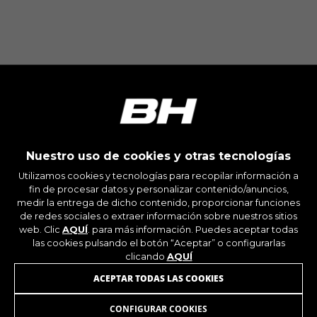
Cookies utilizadas:
_ga, _gat, _gid
Las cookies indicadas son titularidad de Google,
Inc. Puedes obtener más información sobre las
cookies de Google en
https://policies.google.com/privacy/google-
partners?hl=en-US
Cookies dirigidas/publicidad
Estas cookies pueden ser establecidas a través
Nuestro uso de cookies y otras tecnologías
de nuestro sitio por nuestros socios
publicitarios. Pueden ser utilizadas por esas
Utilizamos cookies y tecnologías para recopilar información a
empresas para crear un perfil de sus intereses
fin de procesar datos y personalizar contenido/anuncios,
y mostrarle anuncios relevantes en otros sitios.
medir la entrega de dicho contenido, proporcionar funciones
No almacenan directamente información
de redes sociales o extraer información sobre nuestros sitios
personal, sino que se basan en la identificación
web. Clic
AQUÍ
. para más información. Puedes aceptar todas
las cookies pulsando el botón “Aceptar” o configurarlas
única de su navegador y dispositivo de Internet.
clicando
AQUÍ
Cookies utilizadas:
ÚNETE A NUESTRA NEWSLETTER
ACEPTAR TODAS LAS COOKIES
_fbp, fr, datr
Las cookies indicadas son titularidad de
CONFIGURAR COOKIES
Facebook. Puedes obtener más información