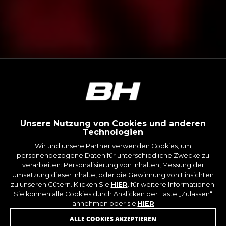
Unsere Nutzung von Cookies und anderen
Technologien
Wir und unsere Partner verwenden Cookies, um
personenbezogene Daten für unterschiedliche Zwecke zu
verarbeiten: Personalisierung von Inhalten, Messung der
Umsetzung dieser Inhalte, oder die Gewinnung von Einsichten
zu unseren Gütern. Klicken Sie
HIER
. für weitere Informationen.
Sie können alle Cookies durch Anklicken der Taste „Zulassen“
annehmen oder sie
HIER
ALLE COOKIES AKZEPTIEREN