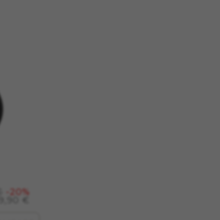
ich zu machen und
er das Hinzufügen eines Produkts
, GPS, yt-remote-device-id,
remote-cast-installed, yt-remote-
ts, cfUserDate, cfFirstMonthVisit,
ten helfen uns, Fehler zu
u testen. Darüber geben diese
€
-20%
es unter
99,90 €