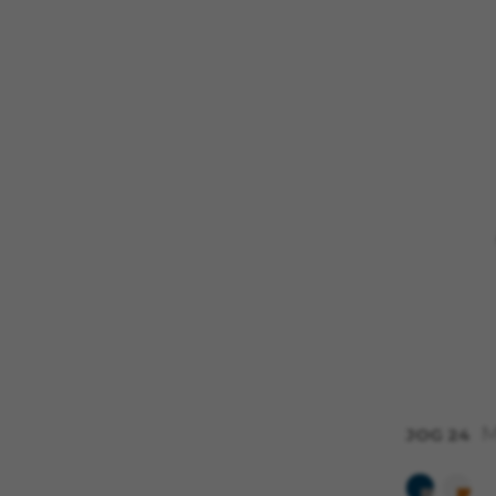
Unbedingt notwendige Co
Wir verwenden die erforderli
sicherzustellen, dass bestimm
in Ihren Warenkorb.
Verwendete Cookies:
VSF516, COOKIELEGAL_MONTY
yt.innertube::requests, yt.i
session-name, yt-remote-fast-
cfuid, cfUserSession, cf_prel
Leistungs-Cookies
Wir verwenden funktionales Tr
erfassen und neue Designs zu 
Cookies Informationen für die
Verwendete Cookies:
_ga, _gat, _gid
JOG 24
Die angegebenen Cookies geh
https://policies.google.com