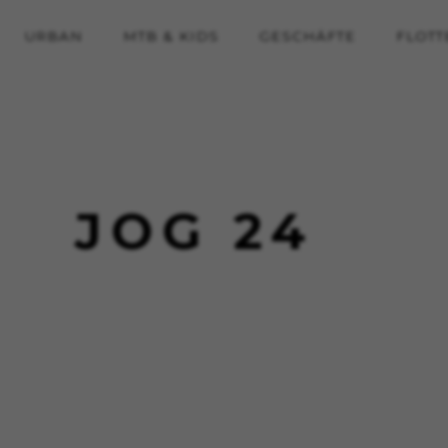
URBAN
MTB & KIDS
GESCHÄFTE
FLOTT
JOG 24
ALLE COOKIES ABLEHNEN