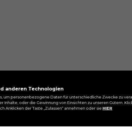
t einsehen, indem Sie den Abschnitt „Cookie-Richtlinie“ besuchen.
nd anderen Technologien
s, um personenbezogene Daten für unterschiedliche Zwecke zu verar
LDEN SIE SICH FÜR UNSEREN NEWSLETTER
r Inhalte, oder die Gewinnung von Einsichten zu unseren Gütern. Kli
rch Anklicken der Taste „Zulassen“ annehmen oder sie
HIER