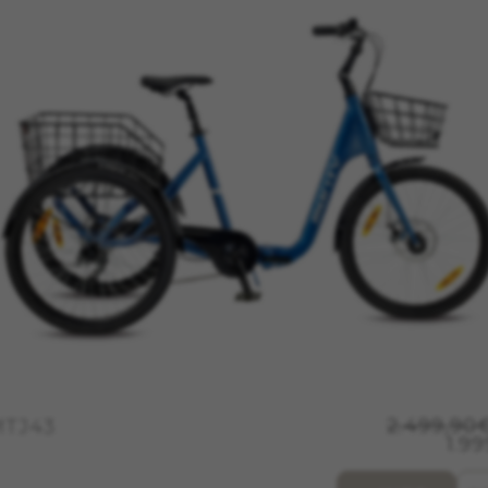
okies
chen Cookies, um grundsätzliche Vorgänge auf der Webseite mögl
te Funktionen korrekt ausgeführt werden, wie die Login-Option od
_V2, montybikes_langcountry, YSC, CONSENT, PREF, VISITOR_INFO1_LIVE
nnertube::nextId, yt-remote-connected-devices, yt-remote-session-app, yt-
check-period, cf_preload, cfuser, cf_lastActivity, _cfuser, cf_session, cfSta
oad, cf_session
acking für die Analyse wie unsere Webseite genutzt wird. Diese Da
entwickeln. Sie erlauben uns, die Effektivität unserer Webseite z
 Werbeanalyse und das Affiliate-Marketing.
2.499,90
MTJ43
ören Google, Inc. Sie können weitere Informationen zu den Google Cooki
1.9
/privacy/google-partners?hl=en-US