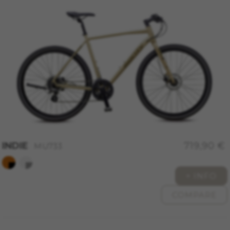
_ga, _gat, _gid
Die angegebenen Cookies gehören Google, Inc.
Sie können weitere Informationen zu den Google
Cookies unter
https://policies.google.com/privacy/google-
partners?hl=en-US
Targeting-/Werbe-Cookies
Wir (einschließlich Plattformen in den sozialen
Medien, wie Google, Facebook und Instagram)
nutzen das Werbe-Tracking, um personalisierte
Angebote bereitzustellen und Ihnen die ganze
BH Bikes-Erfahrung zu bieten. Wenn Sie dieses
INDIE
719,90 €
MU733
Tracking zulassen, sehen Sie die BH Bikes-
Werbeanzeigen zufallsgesteuert auf anderen
Plattformen.
+ INFO
Verwendete Cookies:
COMPARE
_fbp, fr, datr
Die angegebenen Cookies gehören Facebook.
Sie können weitere Informationen zu den
Facebook Cookies unter