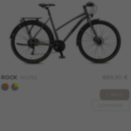
Hinzufügen eines Produkts in Ihren Warenkorb.
Verwendete Cookies:
VSF516, COOKIELEGAL_MONTY_V2,
montybikes_langcountry, YSC, CONSENT, PREF,
VISITOR_INFO1_LIVE, GPS, yt-remote-device-id,
yt.innertube::requests, yt.innertube::nextId, yt-
remote-connected-devices, yt-remote-session-
app, yt-remote-cast-installed, yt-remote-
session-name, yt-remote-fast-check-period,
cf_preload, cfuser, cf_lastActivity, _cfuser,
cf_session, cfStats, cfUserDate, cfFirstMonthVisit,
cfuid, cfUserSession, cf_preload, cf_session
ROCK
889,90 €
MU753
Leistungs-Cookies
Wir verwenden funktionales Tracking für die
Analyse wie unsere Webseite genutzt wird.
+ INFO
Diese Daten helfen uns, Fehler zu erfassen und
neue Designs zu entwickeln. Sie erlauben uns,
COMPARE
die Effektivität unserer Webseite zu testen.
Darüber geben diese Cookies Informationen für
die Werbeanalyse und das Affiliate-Marketing.
Verwendete Cookies: