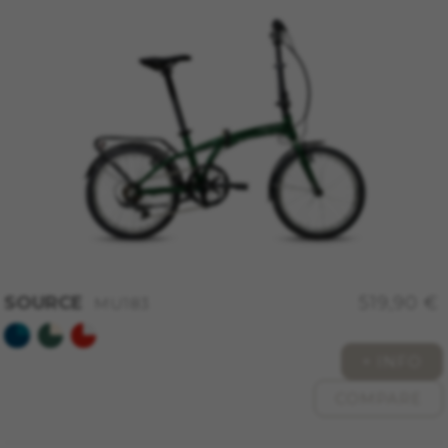
https://www.facebook.com/policies/cookies/
IDE, NID, ANID, DV, 1P_JAR
Die angegebenen Cookies gehören Google, Inc.
Sie können weitere Informationen zu den Google
Cookies unter
#descriptionUrl#
Las cookies indicadas son titularidad de
Emarsys. Puedes obtener más información
sobre las cookies de Emarsys en
#descriptionUrl3#
Die angegebenen Cookies sind Eigentum von
Emarsys. Weitere Informationen zu den
Emarsys-Cookies finden Sie unter
https://emarsys.com/privacy-policy/
SOURCE
519,90 €
MU183
+ INFO
GUARDAR CONFIGURACIÓN
COMPARE
Sie können diese Informationen erneut einsehen, indem
Sie den Abschnitt „Cookie-Richtlinie“ besuchen.