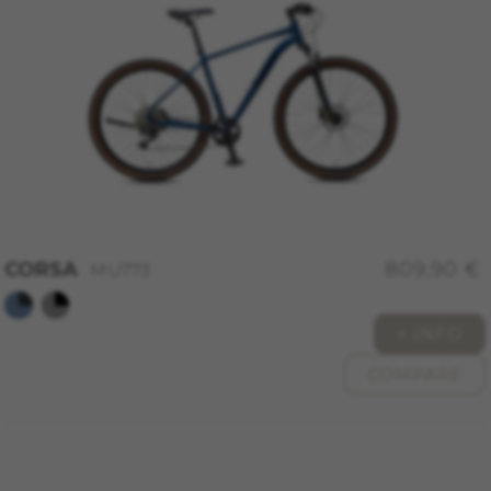
COOKIES VERWALTEN
ALLE COOKIES ABLEHNEN
CORSA
809,90 €
MU773
ALLE COOKIES AKZEPTIEREN
+ INFO
Unbedingt notwendige Cookies
COMPARE
Wir verwenden die erforderlichen Cookies, um
grundsätzliche Vorgänge auf der Webseite
möglich zu machen und sicherzustellen, dass
bestimmte Funktionen korrekt ausgeführt
werden, wie die Login-Option oder das