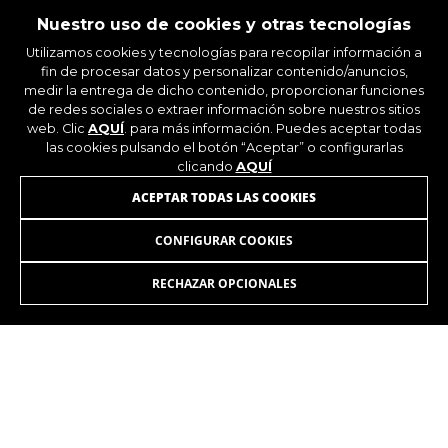
Nuestro uso de cookies y otras tecnologías
Utilizamos cookies y tecnologías para recopilar información a
fin de procesar datos y personalizar contenido/anuncios,
medir la entrega de dicho contenido, proporcionar funciones
de redes sociales o extraer información sobre nuestros sitios
web. Clic
AQUÍ
. para más información. Puedes aceptar todas
las cookies pulsando el botón “Aceptar” o configurarlas
clicando
AQUÍ
ÚNETE A NUESTRA NEWSLETTER
ACEPTAR TODAS LAS COOKIES
CONFIGURAR COOKIES
RECHAZAR OPCIONALES
INSTAGRAM
FACEBOOK
LINKEDIN
YOUTUBE