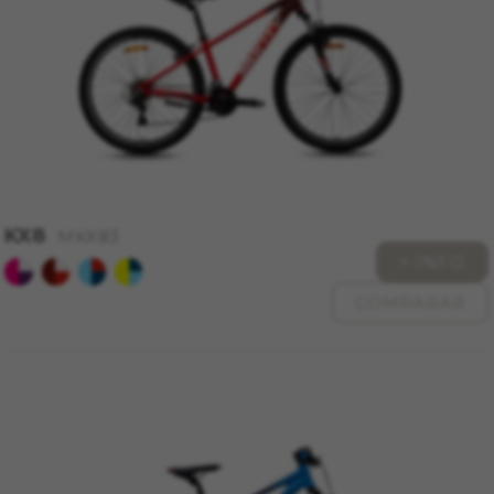
KX8
MKX83
+ INFO
COMPARAR