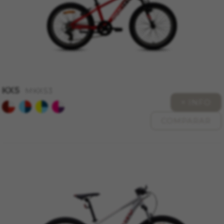
nuestros sistemas. Puede configurar su
navegador para bloquear o alertar sobre estas
cookies, pero alguna áreas del sitio no
funcionarán. Estas cookies no almacenan
ninguna información de identificación personal.
Cookies utilizadas:
VSF516, COOKIELEGAL_MONTY_V2,
montybikes_langcountry, YSC, CONSENT, PREF,
VISITOR_INFO1_LIVE, GPS, yt-remote-device-id,
KX5
MKX53
yt.innertube::requests, yt.innertube::nextId, yt-
+ INFO
remote-connected-devices, yt-remote-session-
app, yt-remote-cast-installed, yt-remote-
session-name, yt-remote-fast-check-period,
COMPARAR
cf_preload, cfuser, cf_lastActivity, _cfuser,
cf_session, cfStats, cfUserDate, cfFirstMonthVisit,
cfuid, cfUserSession, cf_preload, cf_session
Cookies de rendimiento
Utilizamos el seguimiento funcional para
analizar la forma en que se utiliza nuestro sitio
web. Esta información nos ayuda a detectar
errores y desarrollar nuevos diseños. También