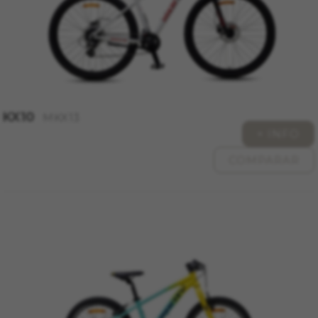
nos permite poner a prueba la efectividad de
nuestro sitio web. Toda la información que
recogen estas cookies es agregada y, por lo
tanto, es anónima.
Cookies utilizadas:
_ga, _gat, _gid
Las cookies indicadas son titularidad de Google,
Inc. Puedes obtener más información sobre las
KX10
MKX13
cookies de Google en
+ INFO
https://policies.google.com/privacy/google-
partners?hl=en-US
COMPARAR
Cookies dirigidas/publicidad
Estas cookies pueden ser establecidas a través
de nuestro sitio por nuestros socios
publicitarios. Pueden ser utilizadas por esas
empresas para crear un perfil de sus intereses
y mostrarle anuncios relevantes en otros sitios.
No almacenan directamente información
personal, sino que se basan en la identificación
única de su navegador y dispositivo de Internet.