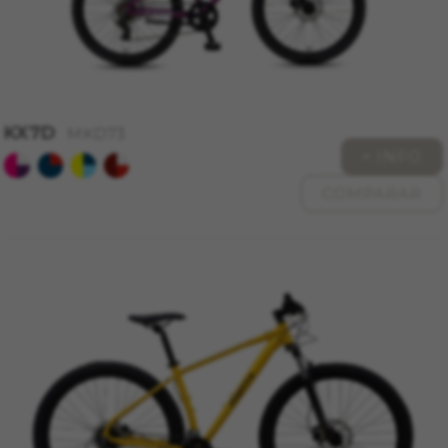
GUARDAR CONFIGURACIÓN
Puedes volver a consultar esta información visitando la
sección de "Política de cookies".
KX7D
MKD73
+ INFO
COMPARAR