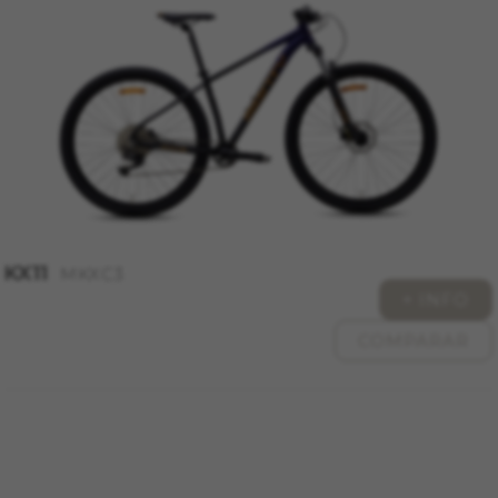
KX11
MKXC3
+ INFO
COMPARAR