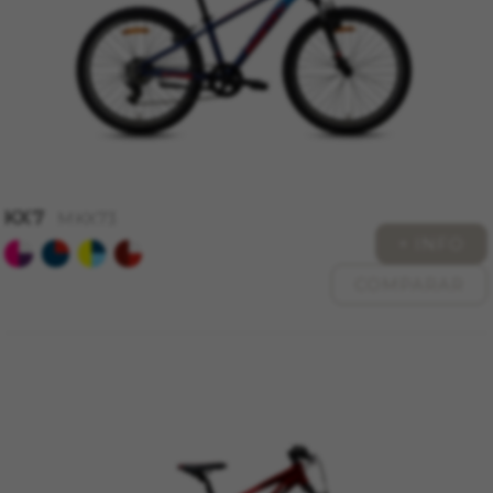
KX7
MKX73
+ INFO
CONFIGURACIÓN DE COOKIES
COMPARAR
RECHAZAR TODAS LAS COOKIES
ACEPTAR TODAS LAS COOKIES
Cookies necesarias
Estas cookies son necesarias para que el sitio
web funcione y no se pueden desactivar en