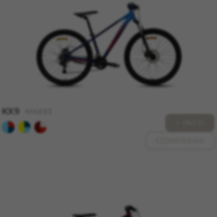
KX9
MKX93
+ INFO
COMPARAR