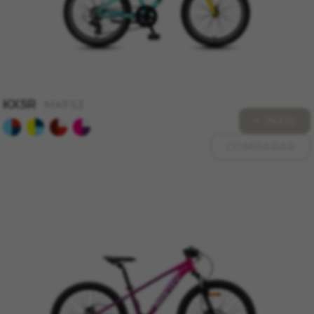
Cookies utilizadas:
_fbp, fr, datr
Las cookies indicadas son titularidad de
Facebook. Puedes obtener más información
sobre las cookies de Facebook en
https://www.facebook.com/policies/cookies/
KX5R
MKF53
IDE, NID, ANID, DV, 1P_JAR
+ INFO
Las cookies indicadas son titularidad de Google,
Inc. Puedes obtener más información sobre las
cookies de Google en
COMPARAR
https://policies.google.com/technologies/types
Las cookies indicadas son titularidad de
Emarsys. Puedes obtener más información
sobre las cookies de Emarsys en
#descriptionUrl3#
Las cookies indicadas son titularidad de
Emarsys. Puedes obtener más información
sobre las cookies de Emarsys en
https://emarsys.com/privacy-policy/